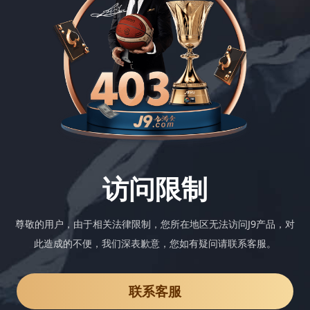
访问限制
尊敬的用户，由于相关法律限制，您所在地区无法访问J9产品，对
此造成的不便，我们深表歉意，您如有疑问请联系客服。
联系客服