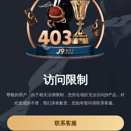
访问限制
尊敬的用户，由于相关法律限制，您所在地区无法访问J9产品，对
此造成的不便，我们深表歉意，您如有疑问请联系客服。
联系客服