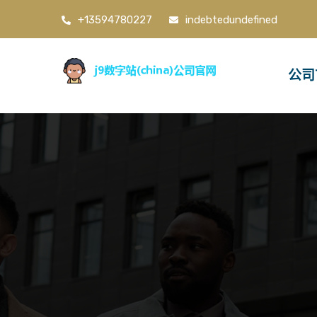
+13594780227
indebtedundefined
公司